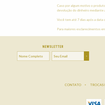
Caso por algum motivo o produto 
devolução do dinheiro mediante 
Você tem até 7 dias após a data 
Para maiores esclarecimentos e
NEWSLETTER
CONTATO
TROCAS 