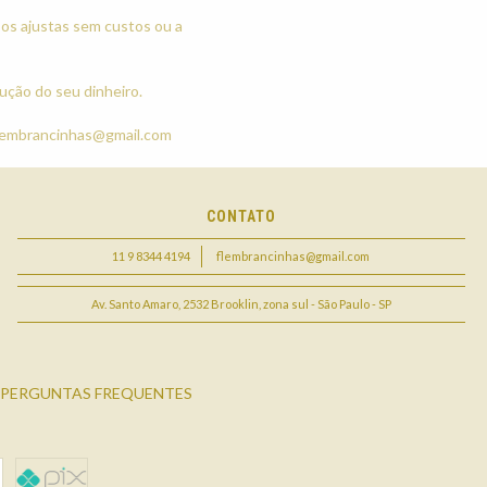
 os ajustas sem custos ou a
ução do seu dinheiro.
lembrancinhas@gmail.com
CONTATO
11 9 8344 4194
flembrancinhas@gmail.com
Av. Santo Amaro, 2532 Brooklin, zona sul - São Paulo - SP
PERGUNTAS FREQUENTES