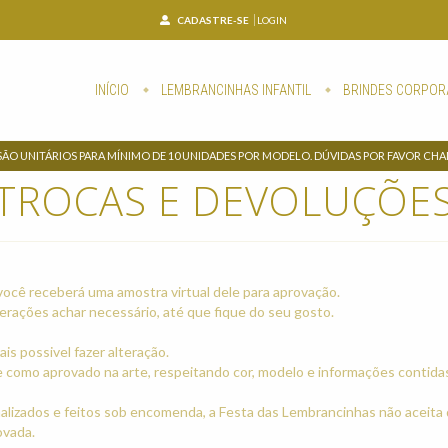
CADASTRE-SE
LOGIN
INÍCIO
LEMBRANCINHAS INFANTIL
BRINDES CORPOR
SÃO UNITÁRIOS PARA MÍNIMO DE 10 UNIDADES POR MODELO. DÚVIDAS POR FAVOR CH
TROCAS E DEVOLUÇÕE
você receberá uma amostra virtual dele para aprovação.
terações achar necessário, até que fique do seu gosto.
is possivel fazer alteração.
como aprovado na arte, respeitando cor, modelo e informações contidas
nalizados e feitos sob encomenda, a Festa das Lembrancinhas não aceita
ovada.