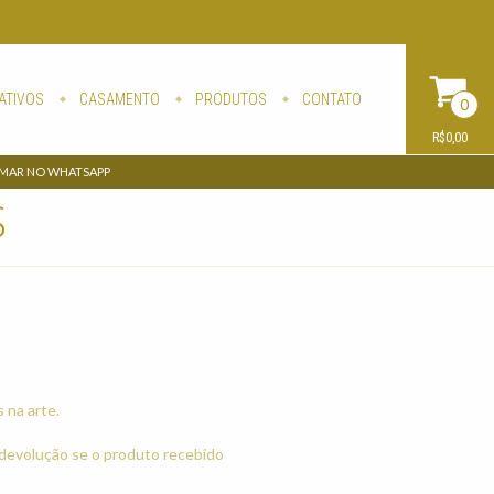
ATIVOS
CASAMENTO
PRODUTOS
CONTATO
0
R$0,00
AMAR NO WHATSAPP
S
 na arte.
 devolução se o produto recebido