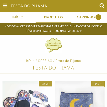
FESTA DO PIJAMA
INÍCIO
PRODUTOS
CARRINHO
0
NOSSOS VALORES SÃO UNITÁRIOS PARA MÍNIMO DE 10 UNIDADES POR MODELO.
DÚVIDAS POR FAVOR CHAMAR NO WHATSAPP
Início
/
OCASIÃO
/
Festa do Pijama
FESTA DO PIJAMA
12
%
OFF
12
%
OFF