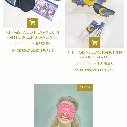
KIT FESTA DO PIJAMA COM
PANTUFA. LEMBRANCINHA
PARA FESTA TEMA HARRY
R$60,04
R$52,84
POTTER
3
X DE
R$17,61
SEM JUROS
KIT HIGIENE LEMBRANCINHA
PARA FESTA DE
ANIVERSÁRIO
R$32,46
R$28,56
3
X DE
R$9,52
SEM JUROS
29
%
OFF