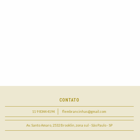
CONTATO
11 9 8344 4194
flembrancinhas@gmail.com
Av. Santo Amaro, 2532 Brooklin, zona sul - São Paulo - SP