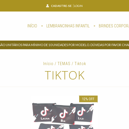
CADASTRE-SE
LOGIN
INÍCIO
LEMBRANCINHAS INFANTIL
BRINDES CORPOR
SÃO UNITÁRIOS PARA MÍNIMO DE 10 UNIDADES POR MODELO. DÚVIDAS POR FAVOR CH
Início
/
TEMAS
/
Tiktok
TIKTOK
12
%
OFF