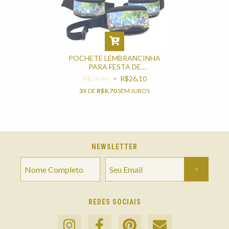
POCHETE LEMBRANCINHA
PARA FESTA DE
ANIVERSÁRIO NO TEMA RIO
R$29,66
R$26,10
3
X DE
R$8,70
SEM JUROS
NEWSLETTER
REDES SOCIAIS