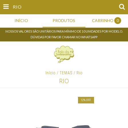
RIO
INÍCIO
PRODUTOS
CARRINHO
0
NOSSOS VALORES SÃO UNITÁRIOS PARA MÍNIMO DE 10 UNIDADES POR MODELO.
DÚVIDAS POR FAVOR CHAMAR NO WHATSAPP
Início
/
TEMAS
/
Rio
RIO
12
%
OFF