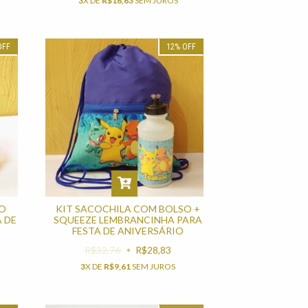
3
X DE
R$16,63
SEM JUROS
OFF
12
%
OFF
O
KIT SACOCHILA COM BOLSO +
 DE
SQUEEZE LEMBRANCINHA PARA
FESTA DE ANIVERSÁRIO
R$32,76
R$28,83
3
X DE
R$9,61
SEM JUROS