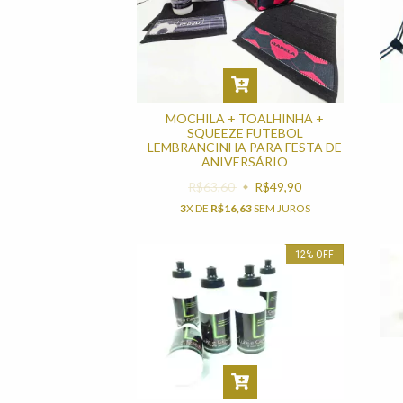
MOCHILA + TOALHINHA +
SQUEEZE FUTEBOL
LEMBRANCINHA PARA FESTA DE
ANIVERSÁRIO
R$63,60
R$49,90
3
X DE
R$16,63
SEM JUROS
12
%
OFF