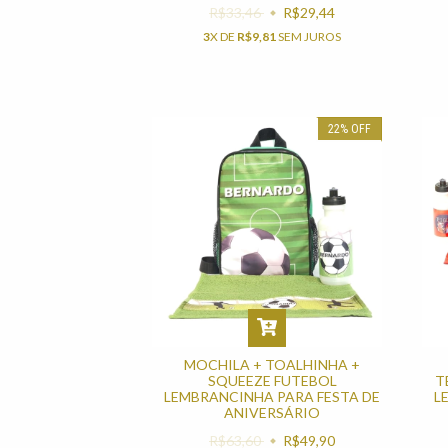
R$33,46
R$29,44
3
X DE
R$9,81
SEM JUROS
22
%
OFF
MOCHILA + TOALHINHA +
SQUEEZE FUTEBOL
T
LEMBRANCINHA PARA FESTA DE
L
ANIVERSÁRIO
R$63,60
R$49,90