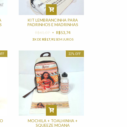
A
KIT LEMBRANCINHA PARA
S
PADRINHOS E MADRINHAS
R$61,07
R$53,74
3
X DE
R$17,91
SEM JUROS
OFF
22
%
OFF
NO
MOCHILA + TOALHINHA +
SQUEEZE MOANA