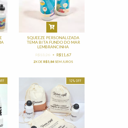
SQUEEZE PERSONALIZADA
E
TEMA BITA FUNDO DO MAR
MA
LEMBRANCINHA
R$13,26
R$11,67
2
X DE
R$5,84
SEM JUROS
OFF
12
%
OFF