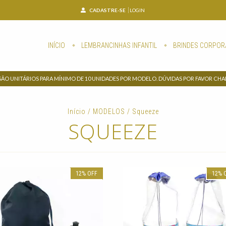
CADASTRE-SE
LOGIN
INÍCIO
LEMBRANCINHAS INFANTIL
BRINDES CORPOR
SÃO UNITÁRIOS PARA MÍNIMO DE 10 UNIDADES POR MODELO. DÚVIDAS POR FAVOR CH
Início
/
MODELOS
/
Squeeze
SQUEEZE
12
%
OFF
12
%