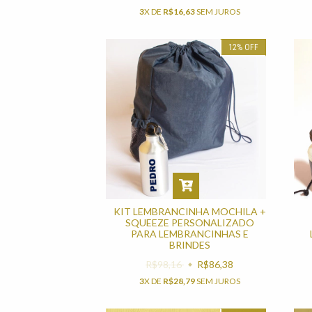
3
X DE
R$16,63
SEM JUROS
12
%
OFF
KIT LEMBRANCINHA MOCHILA +
SQUEEZE PERSONALIZADO
PARA LEMBRANCINHAS E
BRINDES
R$98,16
R$86,38
3
X DE
R$28,79
SEM JUROS