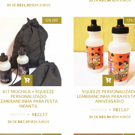
2
X DE
R$5,84
SEM JUROS
3
X DE
R$21,80
SEM JUROS
12
%
OFF
12
%
KIT MOCHILA + SQUEEZE
SQUEEZE PERSONALIZAD
PERSONALIZADO
LEMBRANCINHA PARA FESTA
LEMBRANCINHA PARA FESTA
ANIVERSÁRIO
INFANTIL
R$13,26
R$11,67
R$25,19
R$22,17
2
X DE
R$5,84
SEM JUROS
3
X DE
R$7,39
SEM JUROS