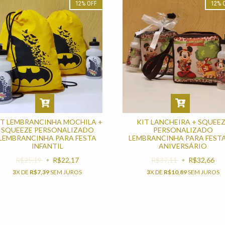
12
%
OFF
12
%
IT LEMBRANCINHA MOCHILA +
KIT LANCHEIRA + SQUEE
SQUEEZE PERSONALIZADO
PERSONALIZADO
LEMBRANCINHA PARA FESTA
LEMBRANCINHA PARA FESTA
INFANTIL
ANIVERSÁRIO
R$25,19
R$22,17
R$37,11
R$32,66
3
X DE
R$7,39
SEM JUROS
3
X DE
R$10,89
SEM JUROS