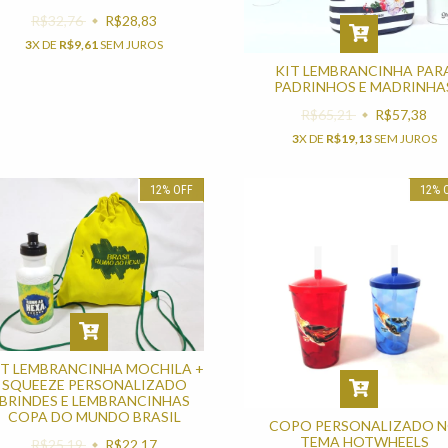
R$32,76
R$28,83
3
X DE
R$9,61
SEM JUROS
KIT LEMBRANCINHA PAR
PADRINHOS E MADRINHA
R$65,21
R$57,38
3
X DE
R$19,13
SEM JUROS
12
%
OFF
12
%
IT LEMBRANCINHA MOCHILA +
SQUEEZE PERSONALIZADO
BRINDES E LEMBRANCINHAS
COPA DO MUNDO BRASIL
COPO PERSONALIZADO 
TEMA HOTWHEELS
R$25,19
R$22,17