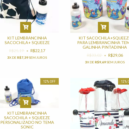
KIT SACOCHILA+SQUEEZ
KIT LEMBRANCINHA
PARA LEMBRANCINHA TE
SACOCHILA+ SQUEEZE
GALINHA PINTADINHA
R$25,19
R$22,17
R$33,02
R$29,06
3
X DE
R$7,39
SEM JUROS
3
X DE
R$9,69
SEM JUROS
12
%
OFF
12
%
KIT LEMBRANCINHA
SACOCHILA + SQUEEZE
PERSONALIZADO NO TEMA
SONIC