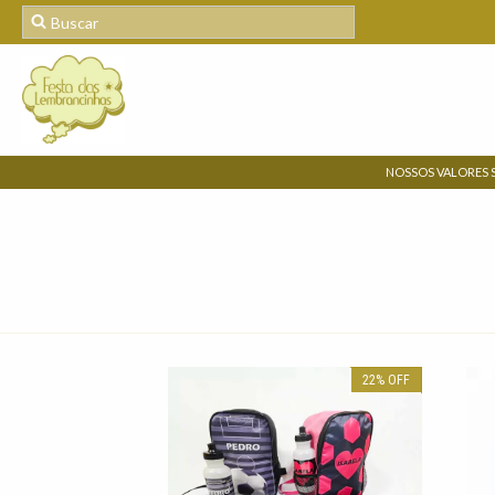
NOSSOS VALORES 
22
%
OFF