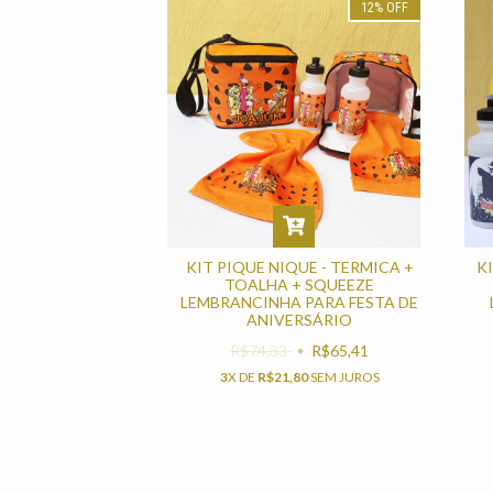
12
%
OFF
KIT PIQUE NIQUE - TERMICA +
K
TOALHA + SQUEEZE
LEMBRANCINHA PARA FESTA DE
ANIVERSÁRIO
R$74,33
R$65,41
3
X DE
R$21,80
SEM JUROS