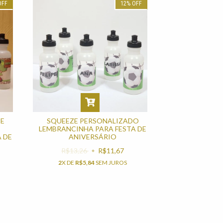
OFF
12
%
OFF
ZE
SQUEEZE PERSONALIZADO
LEMBRANCINHA PARA FESTA DE
 DE
ANIVERSÁRIO
R$13,26
R$11,67
2
X DE
R$5,84
SEM JUROS