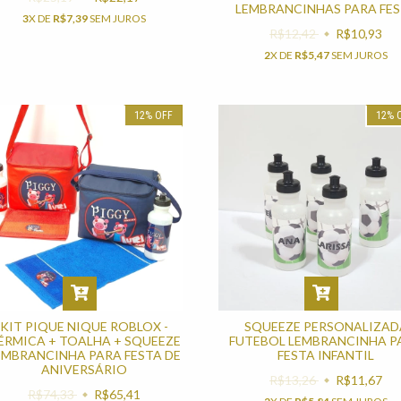
LEMBRANCINHAS PARA FE
3
X DE
R$7,39
SEM JUROS
R$12,42
R$10,93
2
X DE
R$5,47
SEM JUROS
12
%
OFF
12
%
KIT PIQUE NIQUE ROBLOX -
SQUEEZE PERSONALIZAD
ÉRMICA + TOALHA + SQUEEZE
FUTEBOL LEMBRANCINHA P
EMBRANCINHA PARA FESTA DE
FESTA INFANTIL
ANIVERSÁRIO
R$13,26
R$11,67
R$74,33
R$65,41