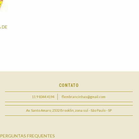
 DE
CONTATO
11 9 8344 4194
flembrancinhas@gmail.com
Av. Santo Amaro, 2532 Brooklin, zona sul - São Paulo - SP
PERGUNTAS FREQUENTES