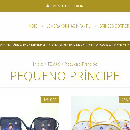
CADASTRE-SE
LOGIN
INÍCIO
LEMBRANCINHAS INFANTIL
BRINDES CORPOR
SÃO UNITÁRIOS PARA MÍNIMO DE 10 UNIDADES POR MODELO. DÚVIDAS POR FAVOR CH
Início
/
TEMAS
/
Pequeno Príncipe
PEQUENO PRÍNCIPE
12
%
OFF
12
%