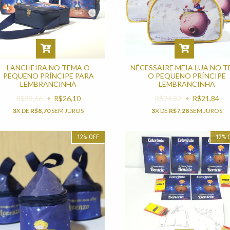
LANCHEIRA NO TEMA O
NÉCESSAIRE MEIA LUA NO 
PEQUENO PRÍNCIPE PARA
O PEQUENO PRÍNCIPE
LEMBRANCINHA
LEMBRANCINHA
R$29,66
R$26,10
R$24,82
R$21,84
3
X DE
R$8,70
SEM JUROS
3
X DE
R$7,28
SEM JUROS
12
%
OFF
12
%