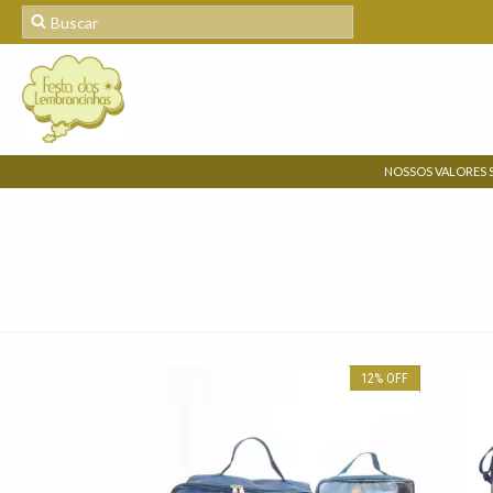
NOSSOS VALORES 
12
%
OFF