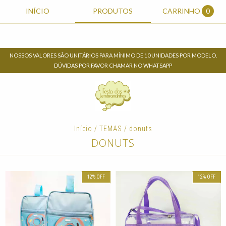
INÍCIO
PRODUTOS
CARRINHO
0
NOSSOS VALORES SÃO UNITÁRIOS PARA MÍNIMO DE 10 UNIDADES POR MODELO.
DÚVIDAS POR FAVOR CHAMAR NO WHATSAPP
Início
/
TEMAS
/
donuts
DONUTS
12
%
OFF
12
%
OFF