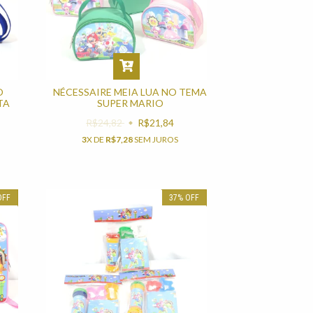
O
NÉCESSAIRE MEIA LUA NO TEMA
TA
SUPER MARIO
R$24,82
R$21,84
3
X DE
R$7,28
SEM JUROS
OFF
37
%
OFF