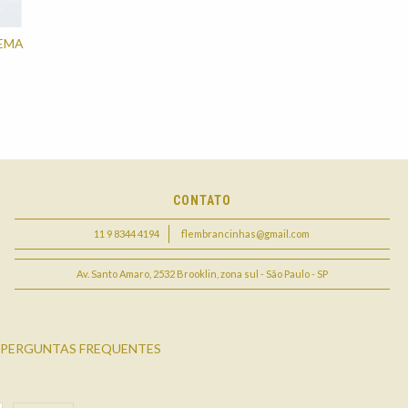
TEMA
CONTATO
11 9 8344 4194
flembrancinhas@gmail.com
Av. Santo Amaro, 2532 Brooklin, zona sul - São Paulo - SP
PERGUNTAS FREQUENTES