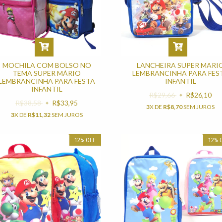
MOCHILA COM BOLSO NO
LANCHEIRA SUPER MARI
TEMA SUPER MÁRIO
LEMBRANCINHA PARA FES
LEMBRANCINHA PARA FESTA
INFANTIL
INFANTIL
R$29,66
R$26,10
R$38,58
R$33,95
3
X DE
R$8,70
SEM JUROS
3
X DE
R$11,32
SEM JUROS
12
%
OFF
12
%