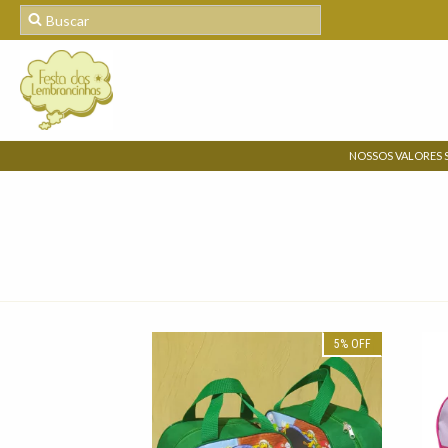
NOSSOS VALORES 
5
%
OFF