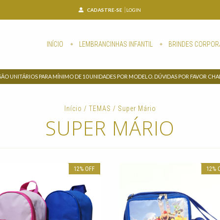
CADASTRE-SE
LOGIN
INÍCIO
LEMBRANCINHAS INFANTIL
BRINDES CORPOR
SÃO UNITÁRIOS PARA MÍNIMO DE 10 UNIDADES POR MODELO. DÚVIDAS POR FAVOR CH
Início
/
TEMAS
/
Super Mário
SUPER MÁRIO
12
%
OFF
12
%