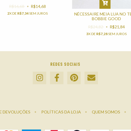
R$16,68
R$14,68
2
X DE
R$7,34
SEM JUROS
NÉCESSAIRE MEIA LUA NO 
BOBBIE GOOD
R$24,82
R$21,84
3
X DE
R$7,28
SEM JUROS
REDES SOCIAIS
E DEVOLUÇÕES
POLÍTICAS DA LOJA
QUEM SOMOS