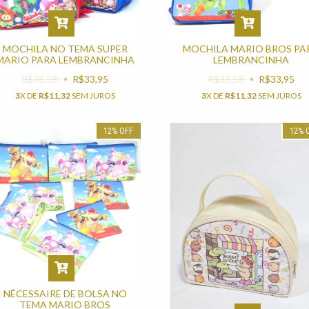
MOCHILA NO TEMA SUPER
MOCHILA MARIO BROS PA
MARIO PARA LEMBRANCINHA
LEMBRANCINHA
R$38,58
R$33,95
R$38,58
R$33,95
3
X DE
R$11,32
SEM JUROS
3
X DE
R$11,32
SEM JUROS
12
%
OFF
12
%
NÉCESSAIRE DE BOLSA NO
TEMA MARIO BROS