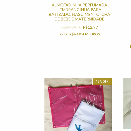
ALMOFADINHA PERFUMADA
LEMBRANCINHA PARA
BATIZADO, NASCIMENTO, CHÁ
DE BEBE E MATERNIDADE
R$14,74
R$12,97
2
X DE
R$6,49
SEM JUROS
12
%
OFF