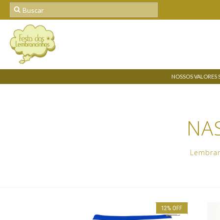
NOSSOS VALORES 
NA
Lembranc
12
%
OFF