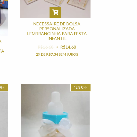
NECESSAIRE DE BOLSA
PERSONALIZADA
LEMBRANCINHA PARA FESTA
INFANTIL
A
R$16,68
R$14,68
TA
2
X DE
R$7,34
SEM JUROS
OFF
12
%
OFF