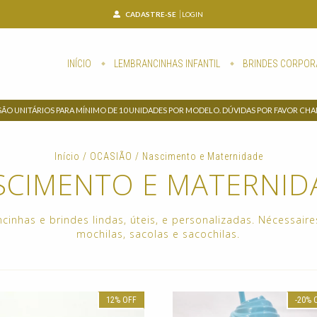
CADASTRE-SE
LOGIN
INÍCIO
LEMBRANCINHAS INFANTIL
BRINDES CORPOR
SÃO UNITÁRIOS PARA MÍNIMO DE 10 UNIDADES POR MODELO. DÚVIDAS POR FAVOR CH
Início
/
OCASIÃO
/
Nascimento e Maternidade
SCIMENTO E MATERNID
inhas e brindes lindas, úteis, e personalizadas. Nécessaire
mochilas, sacolas e sacochilas.
12
%
OFF
-20
%