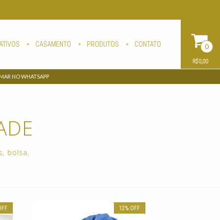
ATIVOS
CASAMENTO
PRODUTOS
CONTATO
0
R$0,00
AMAR NO WHATSAPP
ADE
s, bolsa,
OFF
12
%
OFF