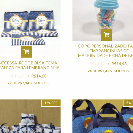
COPO PERSONALIZADO P
LEMBRANCINHAS DE
MATERNIDADE E CHÁ DE B
NÉCESSAIRE DE BOLSA TEMA
R$12,42
R$14,93
EALEZA PARA LEMBRANCINHA
2
X DE
R$7,47
SEM JUROS
R$16,68
R$14,68
2
X DE
R$7,34
SEM JUROS
12
%
OFF
5
%