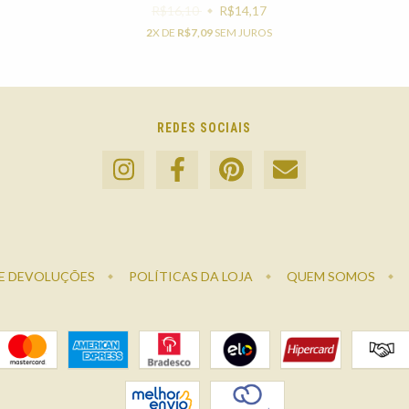
R$16,10
R$14,17
2
X DE
R$7,09
SEM JUROS
REDES SOCIAIS
E DEVOLUÇÕES
POLÍTICAS DA LOJA
QUEM SOMOS