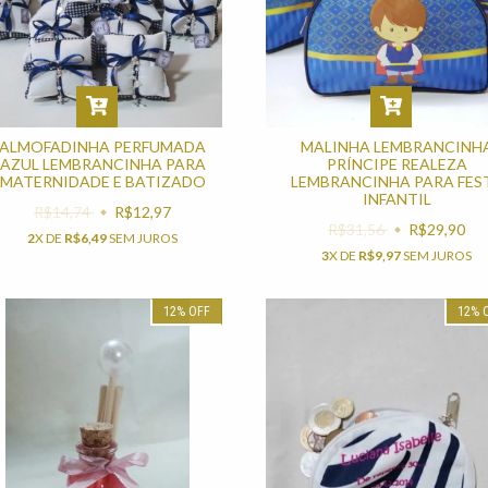
ALMOFADINHA PERFUMADA
MALINHA LEMBRANCINH
AZUL LEMBRANCINHA PARA
PRÍNCIPE REALEZA
MATERNIDADE E BATIZADO
LEMBRANCINHA PARA FES
INFANTIL
R$14,74
R$12,97
R$31,56
R$29,90
2
X DE
R$6,49
SEM JUROS
3
X DE
R$9,97
SEM JUROS
12
%
OFF
12
%