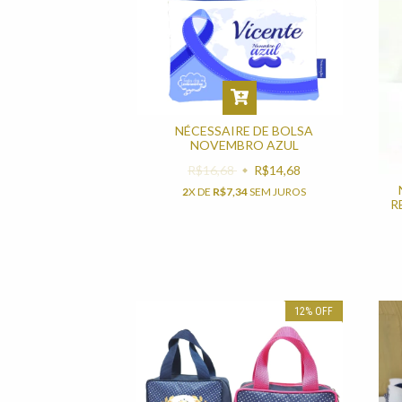
NÉCESSAIRE DE BOLSA
NOVEMBRO AZUL
R$16,68
R$14,68
2
X DE
R$7,34
SEM JUROS
R
12
%
OFF