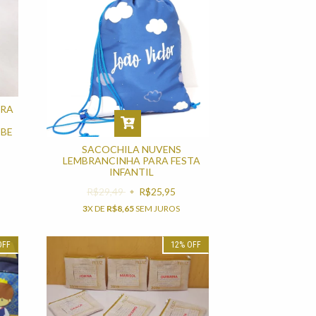
ARA
EBE
SACOCHILA NUVENS
LEMBRANCINHA PARA FESTA
INFANTIL
R$29,49
R$25,95
3
X DE
R$8,65
SEM JUROS
OFF
12
%
OFF