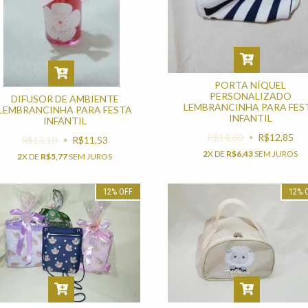
PORTA NÍQUEL
PERSONALIZADO
DIFUSOR DE AMBIENTE
LEMBRANCINHA PARA FES
LEMBRANCINHA PARA FESTA
INFANTIL
INFANTIL
R$14,60
R$12,85
R$13,10
R$11,53
2
X DE
R$6,43
SEM JUROS
2
X DE
R$5,77
SEM JUROS
12
%
OFF
12
%