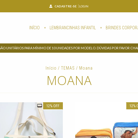
CADASTRE-SE
LOGIN
INÍCIO
LEMBRANCINHAS INFANTIL
BRINDES CORPOR
SÃO UNITÁRIOS PARA MÍNIMO DE 10 UNIDADES POR MODELO. DÚVIDAS POR FAVOR CH
Início
/
TEMAS
/
Moana
MOANA
12
%
OFF
12
%