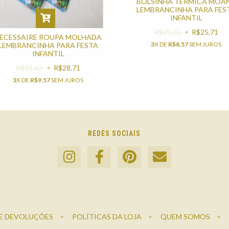
BOLSINHA TÉRMICA MOA
LEMBRANCINHA PARA FES
INFANTIL
R$29,22
R$25,71
ECESSAIRE ROUPA MOLHADA
3
X DE
R$8,57
SEM JUROS
LEMBRANCINHA PARA FESTA
INFANTIL
R$32,63
R$28,71
3
X DE
R$9,57
SEM JUROS
REDES SOCIAIS
E DEVOLUÇÕES
POLÍTICAS DA LOJA
QUEM SOMOS