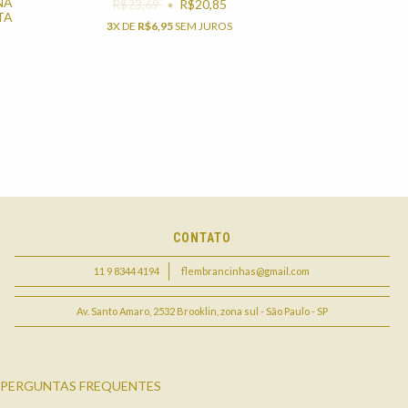
NA
R$23,69
R$20,85
TA
3
X DE
R$6,95
SEM JUROS
CONTATO
11 9 8344 4194
flembrancinhas@gmail.com
Av. Santo Amaro, 2532 Brooklin, zona sul - São Paulo - SP
PERGUNTAS FREQUENTES