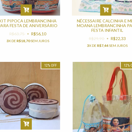
KIT PIPOCA LEMBRANCINHA
NÉCESSAIRE CALCINHA E M
PARA FESTA DE ANIVERSÁRIO
MOANA LEMBRANCINHA P
FESTA INFANTIL
R$63,75
R$56,10
R$29,90
R$22,33
3
X DE
R$18,70
SEM JUROS
3
X DE
R$7,44
SEM JUROS
12
%
OFF
12
%