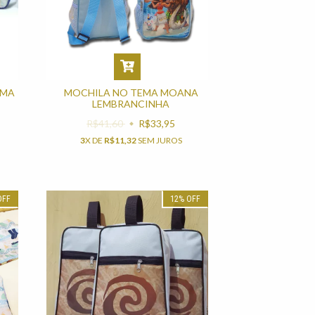
EMA
MOCHILA NO TEMA MOANA
LEMBRANCINHA
R$41,60
R$33,95
3
X DE
R$11,32
SEM JUROS
OFF
12
%
OFF