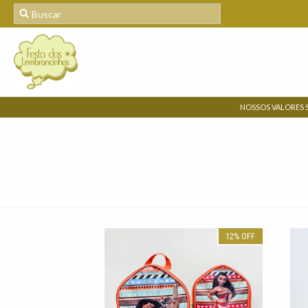
NOSSOS VALORES 
12
%
OFF