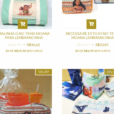
MALINHA G NO TEMA MOANA
NÉCESSAIRE ESTOJO NO T
PARA LEMBRANCINHA
MOANA LEMBRANCINHA
R$52,98
R$46,62
R$23,69
R$20,85
3
X DE
R$15,54
SEM JUROS
3
X DE
R$6,95
SEM JUROS
12
%
OFF
25
%