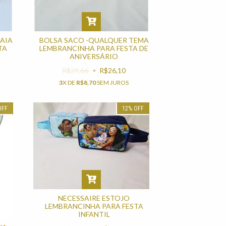
AIA
BOLSA SACO -QUALQUER TEMA
TA
LEMBRANCINHA PARA FESTA DE
ANIVERSÁRIO
R$29,66
R$26,10
3
X DE
R$8,70
SEM JUROS
OFF
12
%
OFF
NECESSAIRE ESTOJO
LEMBRANCINHA PARA FESTA
INFANTIL