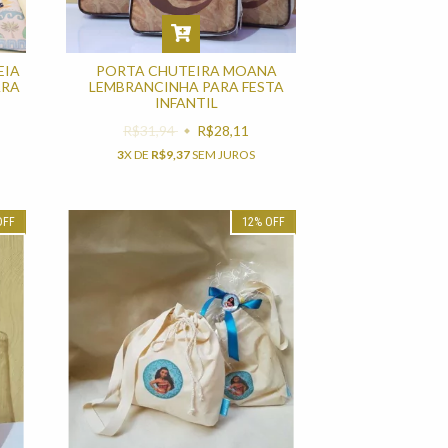
EIA
PORTA CHUTEIRA MOANA
ARA
LEMBRANCINHA PARA FESTA
INFANTIL
R$31,94
R$28,11
3
X DE
R$9,37
SEM JUROS
OFF
12
%
OFF