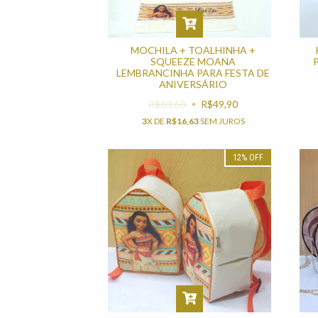
MOCHILA + TOALHINHA +
SQUEEZE MOANA
LEMBRANCINHA PARA FESTA DE
ANIVERSÁRIO
R$63,60
R$49,90
3
X DE
R$16,63
SEM JUROS
12
%
OFF