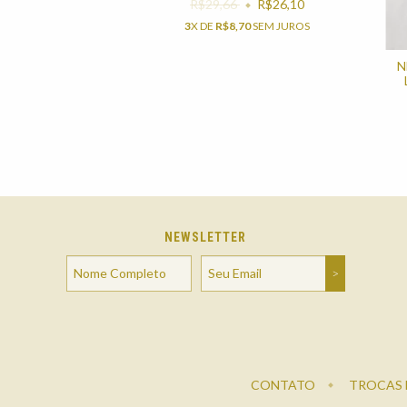
R$29,66
R$26,10
3
X DE
R$8,70
SEM JUROS
N
NEWSLETTER
CONTATO
TROCAS 