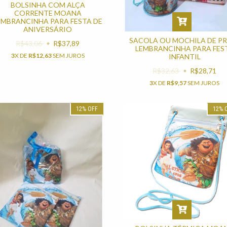
BOLSINHA COM ALÇA
CORRENTE MOANA
EMBRANCINHA PARA FESTA DE
ANIVERSÁRIO
SACOLA OU MOCHILA DE PR
R$43,06
R$37,89
LEMBRANCINHA PARA FES
3
X DE
R$12,63
SEM JUROS
INFANTIL
R$32,63
R$28,71
3
X DE
R$9,57
SEM JUROS
12
%
OFF
12
%