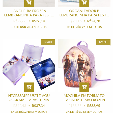
LANCHEIRA FROZEN
ORGANIZADOR P
LEMBRANCINHA PARA FESTA
LEMBRANCINHA PARA FESTA
INFANTIL
ANIVERSÁRIO TEMA FROZEN
R$29,66
R$26,10
R$28,16
R$24,78
3
X DE
R$8,70
SEM JUROS
3
X DE
R$8,26
SEM JUROS
12
%
OFF
12
%
OFF
NÉCESSAIRE USEI E VOU
MOCHILA EM FORMATO
USAR MÁSCARAS TEMA
CASINHA TEMA FROZEN
FROZEN PARA
LEMBRANCINHA PARA FESTA
R$42,43
R$37,34
R$38,58
R$33,95
LEMBRANCINHAS DE
DE ANIVERSÁRIO
3
X DE
R$12,45
SEM JUROS
3
X DE
R$11,32
SEM JUROS
ANIVERSÁRIO