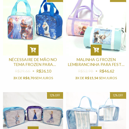
NÉCESSAIRE DE MÃO NO
MALINHA G FROZEN
TEMA FROZEN PARA
LEMBRANCINHA PARA FESTA
LEMBRANCINHA
DE ANIVERSÁRIO
R$29,66
R$26,10
R$52,98
R$46,62
3
X DE
R$8,70
SEM JUROS
3
X DE
R$15,54
SEM JUROS
12
%
OFF
12
%
OFF