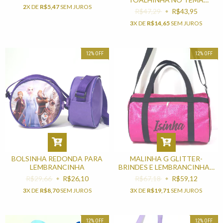
2
X DE
R$5,47
SEM JUROS
FROZEN PARA
R$47,29
R$43,95
LEMBRANCINHA
3
X DE
R$14,65
SEM JUROS
12
%
OFF
12
%
OFF
BOLSINHA REDONDA PARA
MALINHA G GLITTER-
LEMBRANCINHA
BRINDES E LEMBRANCINHAS
PARA MULHER
R$29,66
R$26,10
R$67,18
R$59,12
3
X DE
R$8,70
SEM JUROS
3
X DE
R$19,71
SEM JUROS
12
%
OFF
12
%
OFF