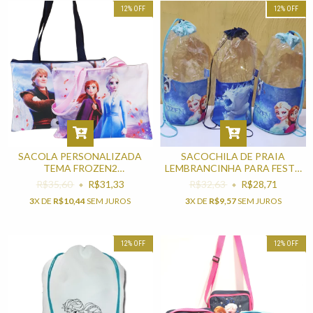
12
%
OFF
12
%
OFF
SACOLA PERSONALIZADA
SACOCHILA DE PRAIA
TEMA FROZEN2
LEMBRANCINHA PARA FESTA
LEMBRANCINHA PARA FESTA
DE ANIVERSÁRIO
R$35,60
R$31,33
R$32,63
R$28,71
INFANTIL
3
X DE
R$10,44
SEM JUROS
3
X DE
R$9,57
SEM JUROS
12
%
OFF
12
%
OFF