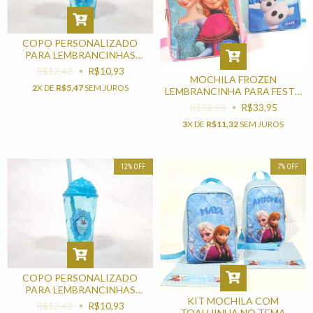
COPO PERSONALIZADO
PARA LEMBRANCINHAS
TEMA FROZEN OLAF
R$12,42
R$10,93
MOCHILA FROZEN
2
X DE
R$5,47
SEM JUROS
LEMBRANCINHA PARA FESTA
DE ANIVERSÁRIO
R$38,58
R$33,95
3
X DE
R$11,32
SEM JUROS
12
%
OFF
7
%
OFF
COPO PERSONALIZADO
PARA LEMBRANCINHAS
KIT MOCHILA COM
TEMA FROZEN OLAF
R$12,42
R$10,93
TOALHINHA NO TEMA