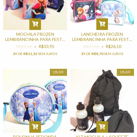
MOCHILA FROZEN
LANCHEIRA FROZEN
LEMBRANCINHA PARA FESTA
LEMBRANCINHA PARA FESTA
DE ANIVERSÁRIO
INFANTIL
R$38,58
R$33,95
R$29,66
R$26,10
3
X DE
R$11,32
SEM JUROS
3
X DE
R$8,70
SEM JUROS
12
%
OFF
12
%
OFF
BOLSINHA REDONDA
KIT MOCHILA + SQUEEZE