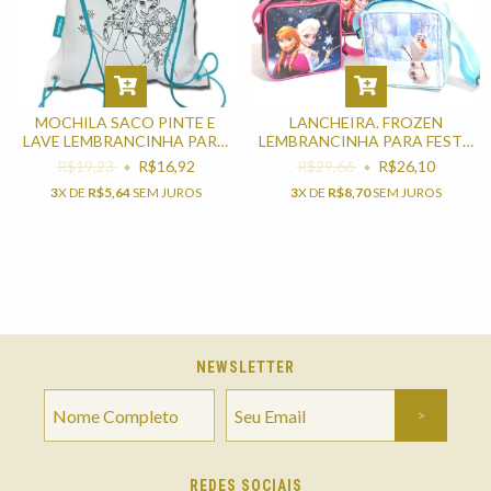
MOCHILA SACO PINTE E
LANCHEIRA. FROZEN
LAVE LEMBRANCINHA PARA
LEMBRANCINHA PARA FESTA
FESTA DE ANIVERSÁRIO
INFANTIL
R$19,23
R$16,92
R$29,66
R$26,10
3
X DE
R$5,64
SEM JUROS
3
X DE
R$8,70
SEM JUROS
NEWSLETTER
REDES SOCIAIS