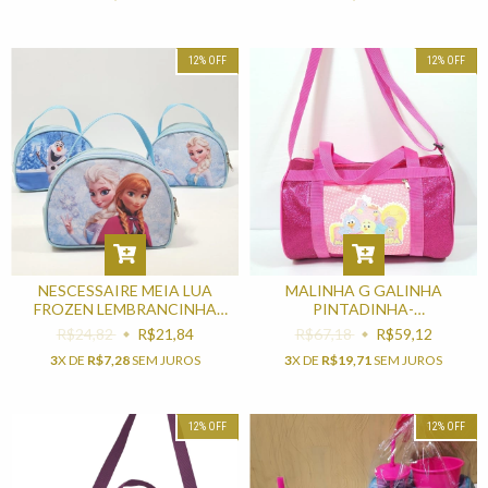
12
%
OFF
12
%
OFF
NESCESSAIRE MEIA LUA
MALINHA G GALINHA
FROZEN LEMBRANCINHA
PINTADINHA-
PERSONALIZADA PARA
LEMBRANCINHA PARA FESTA
R$24,82
R$21,84
R$67,18
R$59,12
FESTA INFANTIL
INFANTIL
3
X DE
R$7,28
SEM JUROS
3
X DE
R$19,71
SEM JUROS
12
%
OFF
12
%
OFF