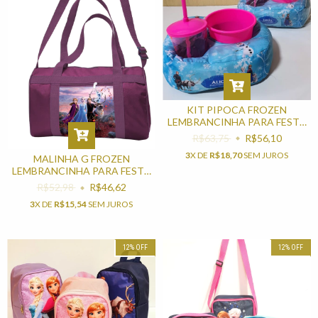
KIT PIPOCA FROZEN
LEMBRANCINHA PARA FESTA
DE ANIVERSÁRIO
R$63,75
R$56,10
3
X DE
R$18,70
SEM JUROS
MALINHA G FROZEN
LEMBRANCINHA PARA FESTA
DE ANIVERSÁRIO
R$52,98
R$46,62
3
X DE
R$15,54
SEM JUROS
12
%
OFF
12
%
OFF