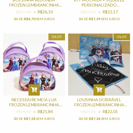
FROZEN LEMBRANCINHA
PERSONALIZADO
PARA FESTA INFANTIL
LEMBRANCINHA PARA FESTA
R$29,66
R$26,10
R$25,19
R$22,17
INFANTIL
3
X DE
R$8,70
SEM JUROS
3
X DE
R$7,39
SEM JUROS
12
%
OFF
12
%
OFF
NECESSAIRE MEIA LUA
LOUSINHA DOBRÁVEL
FROZEN LEMBRANCINHA
FROZEN LEMBRANCINHA
PARA FESTA DE
PARA FESTA INFANTIL
R$24,82
R$21,84
R$25,01
R$22,01
ANIVERSÁRIO
3
X DE
R$7,28
SEM JUROS
3
X DE
R$7,34
SEM JUROS