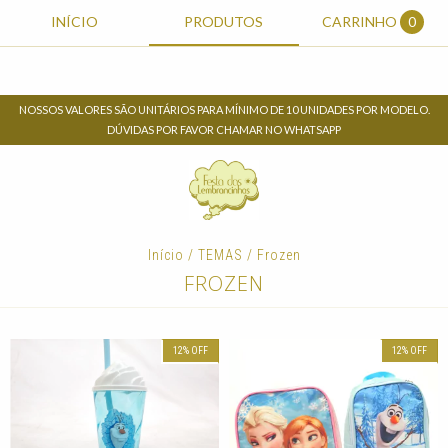
INÍCIO
PRODUTOS
CARRINHO
0
NOSSOS VALORES SÃO UNITÁRIOS PARA MÍNIMO DE 10 UNIDADES POR MODELO.
DÚVIDAS POR FAVOR CHAMAR NO WHATSAPP
Início
/
TEMAS
/
Frozen
FROZEN
12
%
OFF
12
%
OFF