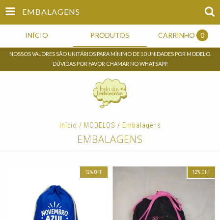
EMBALAGENS
INÍCIO
PRODUTOS
CARRINHO
0
NOSSOS VALORES SÃO UNITÁRIOS PARA MÍNIMO DE 10 UNIDADES POR MODELO.
DÚVIDAS POR FAVOR CHAMAR NO WHATSAPP
Início
/
MODELOS
/
Embalagens
EMBALAGENS
12
%
OFF
12
%
OFF