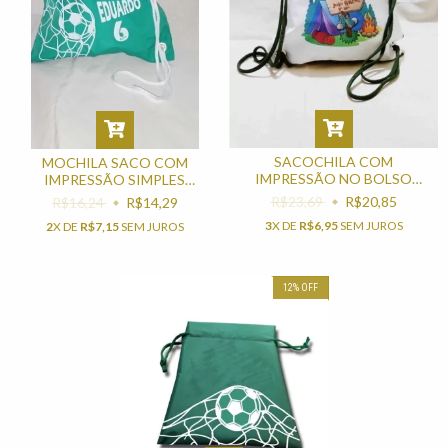
SACOCHILA COM
MOCHILA SACO COM
IMPRESSÃO NO BOLSO
IMPRESSÃO SIMPLES
LEMBRANCINHA PARA FESTA
LEMBRANCINHA PARA FESTA
R$23,69
R$20,85
R$16,24
R$14,29
DE ANIVERSÁRIO
DE ANIVERSÁRIO
3
X DE
R$6,95
SEM JUROS
2
X DE
R$7,15
SEM JUROS
12
%
OFF