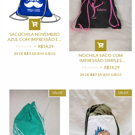
SACOCHILA NOVEMBRO
AZUL COM IMPRESSÃO EM
UMA COR
R$16,24
R$14,29
2
X DE
R$7,15
SEM JUROS
MOCHILA SACO COM
IMPRESSÃO SIMPLES
LEMBRANCINHA PARA FESTA
R$16,24
R$14,29
INFANTIL
2
X DE
R$7,15
SEM JUROS
12
%
OFF
12
%
OFF