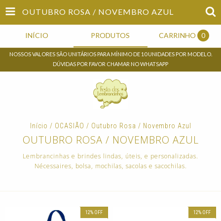
OUTUBRO ROSA / NOVEMBRO AZUL
INÍCIO
PRODUTOS
CARRINHO
0
NOSSOS VALORES SÃO UNITÁRIOS PARA MÍNIMO DE 10 UNIDADES POR MODELO.
DÚVIDAS POR FAVOR CHAMAR NO WHATSAPP
Início
/
OCASIÃO
/
Outubro Rosa / Novembro Azul
OUTUBRO ROSA / NOVEMBRO AZUL
Lembrancinhas e brindes lindas, úteis, e personalizadas.
Nécessaires, bolsa, mochilas, sacolas e sacochilas.
12
%
OFF
12
%
OFF