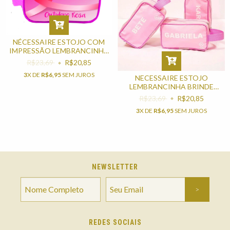
NÉCESSAIRE ESTOJO COM
IMPRESSÃO LEMBRANCINHA
PARA OUTUBRO ROSA
R$23,69
R$20,85
3
X DE
R$6,95
SEM JUROS
NECESSAIRE ESTOJO
LEMBRANCINHA BRINDE
PARA FESTA E EVENTO
R$23,69
R$20,85
3
X DE
R$6,95
SEM JUROS
NEWSLETTER
REDES SOCIAIS