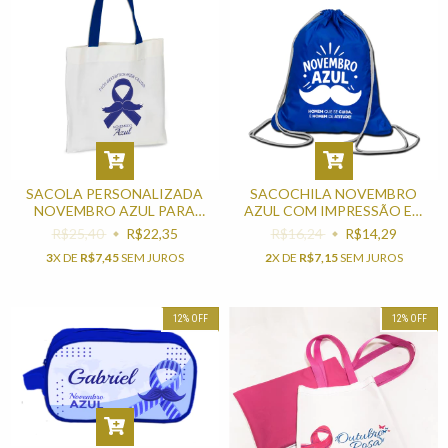
SACOLA PERSONALIZADA
SACOCHILA NOVEMBRO
NOVEMBRO AZUL PARA
AZUL COM IMPRESSÃO EM
BRINDES
UMA COR
R$25,40
R$22,35
R$16,24
R$14,29
3
X DE
R$7,45
SEM JUROS
2
X DE
R$7,15
SEM JUROS
12
%
OFF
12
%
OFF