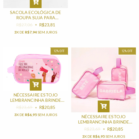
SACOLA ECOLÓGICA DE
ROUPA SUJA PARA
LEMBRANCINHAS E BRINDES
R$27,06
R$23,81
3
X DE
R$7,94
SEM JUROS
12
%
OFF
12
%
OFF
NÉCESSAIRE ESTOJO
LEMBRANCINHA BRINDE
PARA DIA DA MULHER
R$23,69
R$20,85
3
X DE
R$6,95
SEM JUROS
NÉCESSAIRE ESTOJO
LEMBRANCINHA BRINDE
PARA DIA DA MULHER
R$23,69
R$20,85
3
X DE
R$6,95
SEM JUROS