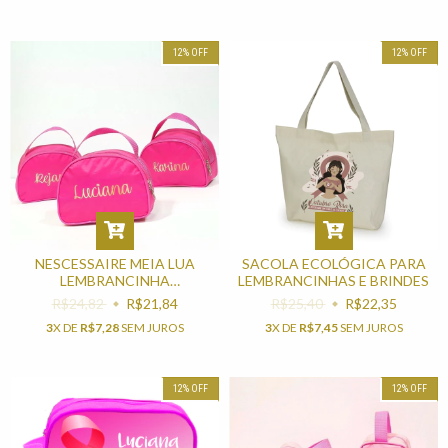
12
%
OFF
12
%
OFF
NESCESSAIRE MEIA LUA
SACOLA ECOLÓGICA PARA
LEMBRANCINHA
LEMBRANCINHAS E BRINDES
PERSONALIZADA OU BRINDE
R$24,82
R$21,84
R$25,40
R$22,35
OUTUBRO ROSA
3
X DE
R$7,28
SEM JUROS
3
X DE
R$7,45
SEM JUROS
12
%
OFF
12
%
OFF